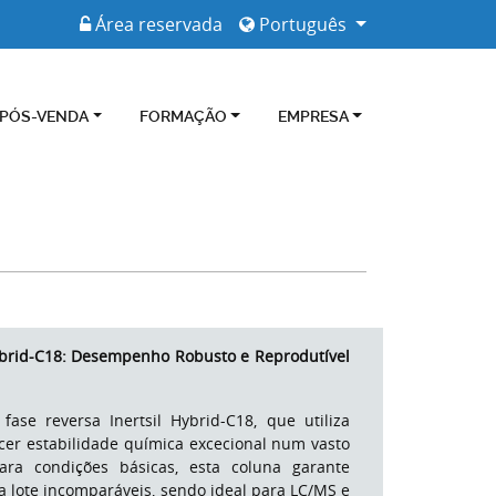
Área reservada
Português
 PÓS-VENDA
FORMAÇÃO
EMPRESA
Hybrid-C18: Desempenho Robusto e Reprodutível
se reversa Inertsil Hybrid-C18, que utiliza
recer estabilidade química excecional num vasto
ra condições básicas, esta coluna garante
ra lote incomparáveis, sendo ideal para LC/MS e