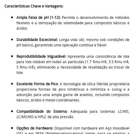
Características Chave e Vantagens:
Ampla Faixa de pH (1-12):
Permite o desenvolvimento de métodos
flexíveis e a otimização da seletividade para compostos básicos e
ácidos.
Durabilidade Excecional:
Longa vida útil, mesmo sob condições de
pH básico, garantindo uma operação contínua e fiável.
Reprodutibilidade Inigualável:
Apresenta uma consistência de lote
para lote notável em todas as partículas (1.7
$mu m$
, 3.5
$mu m$
,
5
$mu m$
), eliminando a necessidade de revalidação ao trocar de
lote.
Excelente Forma de Pico:
A tecnologia de sílica híbrida proprietária
proporciona formas de pico simétricas e minimiza o
tailing
e a
adsorção para uma ampla gama de analitos, incluindo compostos
básicos, ácidos e metal-coordenantes.
Compatibilidade do Sistema:
Adequada para sistemas LC/MS,
LC/MS/MS e HPLC de alta pressão.
Opções de Hardware:
Disponível com hardware em Aço Inoxidável
(SS) e em PEEK (Polietercetonacetona) inerte, para se adaptar a