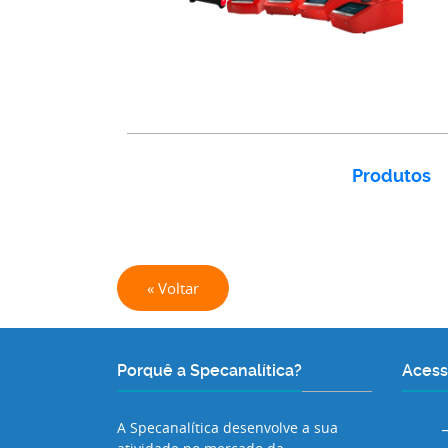
Produtos
« Voltar
Porquê a Specanalítica?
Acess
A Specanalítica desenvolve a sua