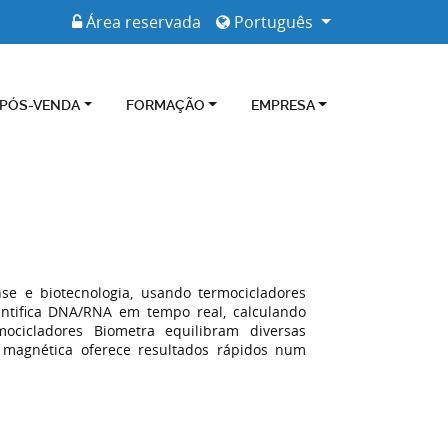
Área reservada
Português
 PÓS-VENDA
FORMAÇÃO
EMPRESA
nse e biotecnologia, usando termocicladores
ntifica DNA/RNA em tempo real, calculando
mocicladores Biometra equilibram diversas
o magnética oferece resultados rápidos num