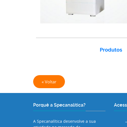
Produtos
« Voltar
Porquê a Specanalítica?
Acess
A Specanalítica desenvolve a sua