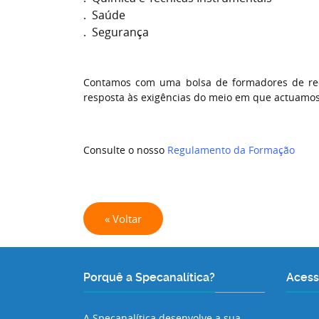
. Saúde
. Segurança
Contamos com uma bolsa de formadores de rec
resposta às exigências do meio em que actuamos
Consulte o nosso
Regulamento da Formação
« Voltar
Porquê a Specanalítica?
Acess
A Specanalítica desenvolve a sua