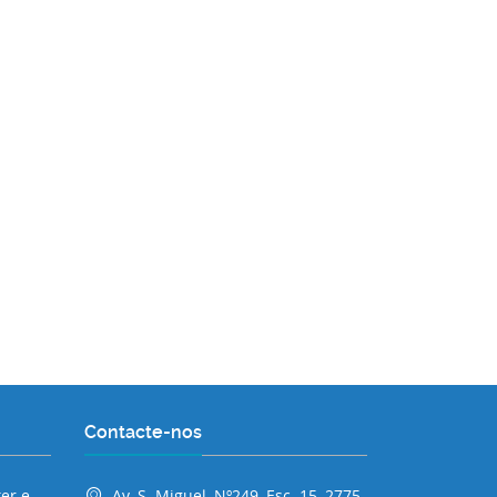
Contacte-nos
er e
Av. S. Miguel, Nº249, Esc. 15, 2775-