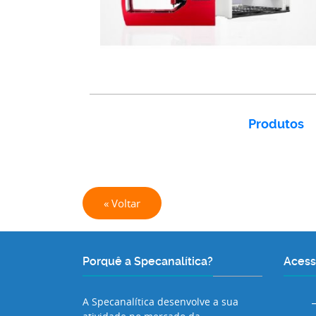
Produtos
« Voltar
Porquê a Specanalítica?
Acess
A Specanalítica desenvolve a sua