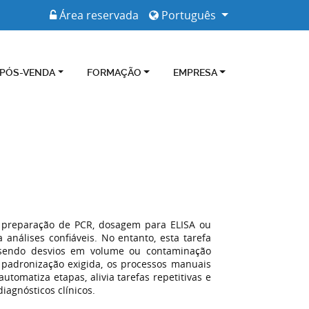
Área reservada
Português
 PÓS-VENDA
FORMAÇÃO
EMPRESA
o preparação de PCR, dosagem para ELISA ou
 análises confiáveis. No entanto, esta tarefa
sendo desvios em volume ou contaminação
 padronização exigida, os processos manuais
utomatiza etapas, alivia tarefas repetitivas e
iagnósticos clínicos.