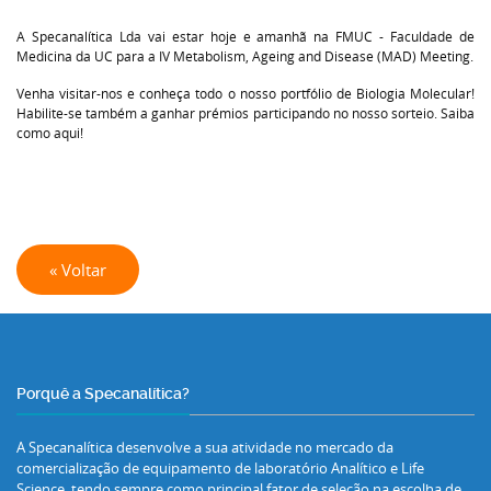
A
Specanalítica Lda
vai estar hoje e amanhã na
FMUC - Faculdade de
Medicina da UC
para a IV Metabolism, Ageing and Disease (MAD) Meeting.
Venha visitar-nos e conheça todo o nosso portfólio de Biologia Molecular!
Habilite-se também a ganhar prémios participando no nosso sorteio. Saiba
como
aqui
!
« Voltar
Porquê a Specanalítica?
A Specanalítica desenvolve a sua atividade no mercado da
comercialização de equipamento de laboratório Analítico e Life
Science, tendo sempre como principal fator de seleção na escolha de