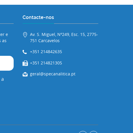
Contacte-nos
er e
Av. S. Miguel, Nº249, Esc. 15, 2775-
 as
751 Carcavelos
+351 214842635
+351 214821305
geral@specanalitica.pt
 a