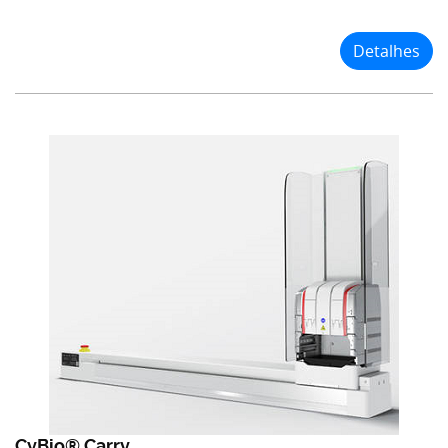
Detalhes
CyBio® Carry