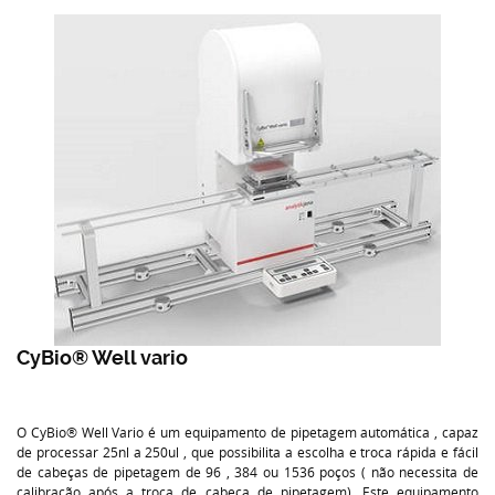
CyBio® Well vario
O CyBio® Well Vario é um equipamento de pipetagem automática , capaz
de processar 25nl a 250ul , que possibilita a escolha e troca rápida e fácil
de cabeças de pipetagem de 96 , 384 ou 1536 poços ( não necessita de
calibração após a troca de cabeça de pipetagem). Este equipamento