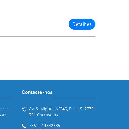
Detalhes
Contacte-nos
er e
Av. S. Miguel, Nº249, Esc. 15, 2775-
 as
751 Carcavelos
+351 214842635