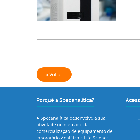
« Voltar
Porquê a Specanalítica?
Acess
A Specanalítica desenvolve a sua
atividade no mercado da
comercialização de equipamento de
laboratório Analítico e Life Science,