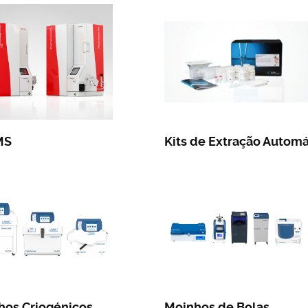
MS
Kits de Extração Automá
hos Criogénicos
Moinhos de Bolas