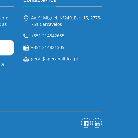
Contacte-nos
er e
Av. S. Miguel, Nº249, Esc. 15, 2775-
 as
751 Carcavelos
+351 214842635
+351 214821305
geral@specanalitica.pt
 a