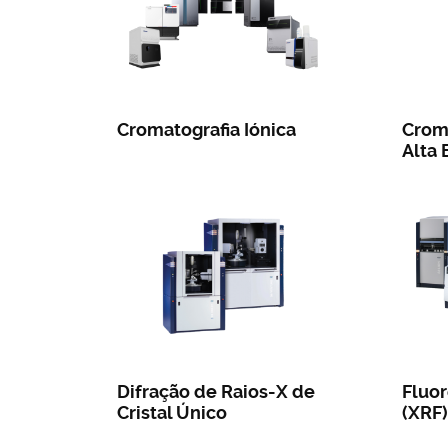
Cromatografia Iónica
Croma
Alta 
Difração de Raios-X de
Fluor
Cristal Único
(XRF)