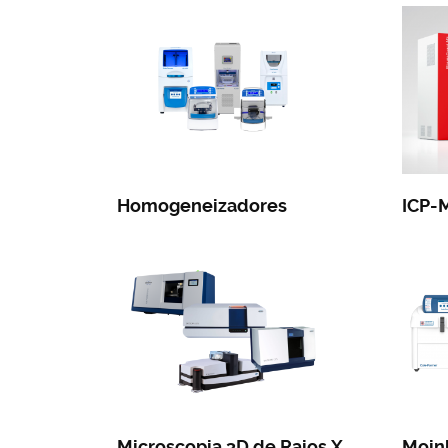
Homogeneizadores
ICP-
Microscopia 3D de Raios X
Moin