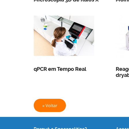
qPCR em Tempo Real
Reage
drya
« Voltar