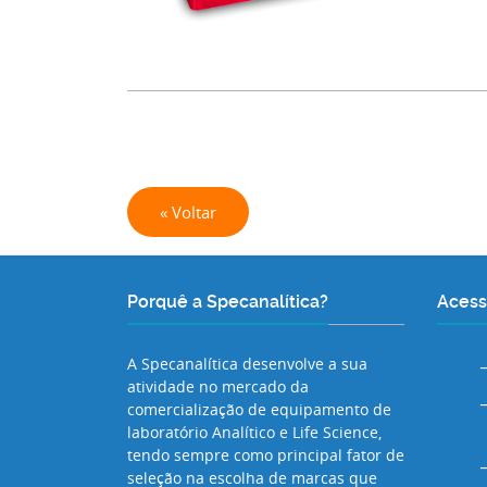
« Voltar
Porquê a Specanalítica?
Acess
A Specanalítica desenvolve a sua
atividade no mercado da
comercialização de equipamento de
laboratório Analítico e Life Science,
tendo sempre como principal fator de
seleção na escolha de marcas que