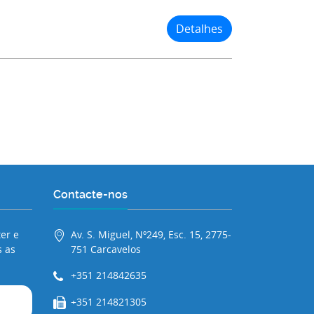
Detalhes
Contacte-nos
er e
Av. S. Miguel, Nº249, Esc. 15, 2775-
 as
751 Carcavelos
+351 214842635
+351 214821305