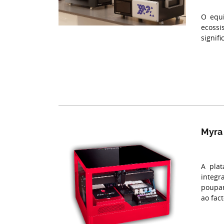
O equi
ecossi
signif
Myra
A pla
integ
poupar
ao fac