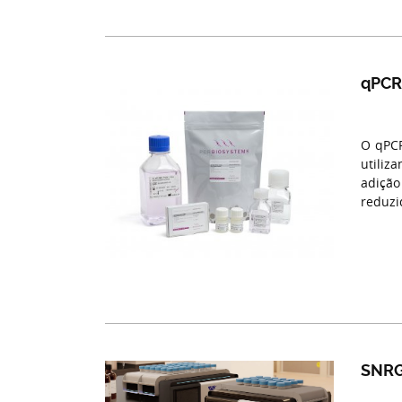
qPCRB
O qPCR
utiliz
adiçã
reduzi
SNRG