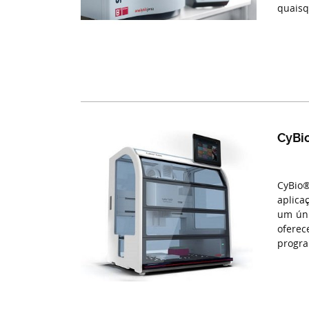
quaisq
CyBi
CyBio®
aplica
um úni
oferec
progra