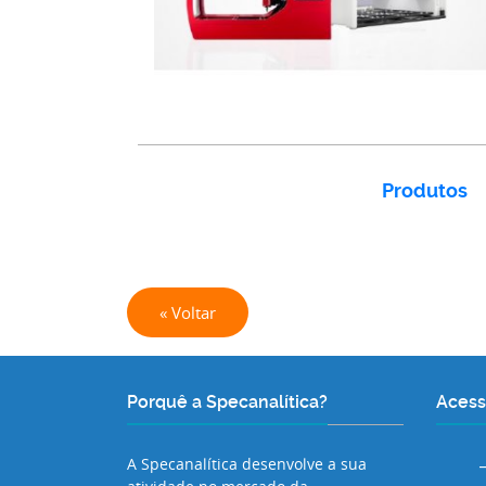
Produtos
« Voltar
Porquê a Specanalítica?
Acess
A Specanalítica desenvolve a sua