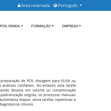
Área reservada
Português
 PÓS-VENDA
FORMAÇÃO
EMPRESA
o preparação de PCR, dosagem para ELISA ou
 análises confiáveis. No entanto, esta tarefa
sendo desvios em volume ou contaminação
 padronização exigida, os processos manuais
utomatiza etapas, alivia tarefas repetitivas e
iagnósticos clínicos.