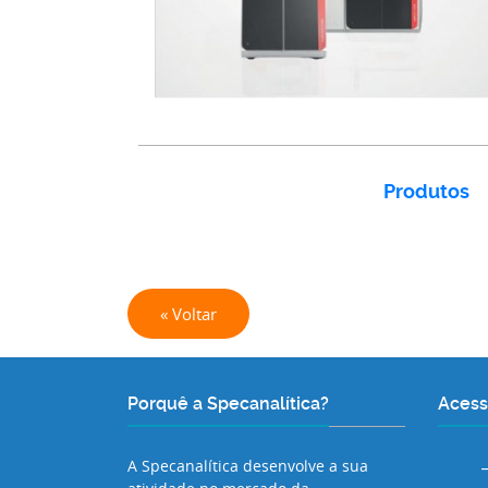
Produtos
« Voltar
Porquê a Specanalítica?
Acess
A Specanalítica desenvolve a sua