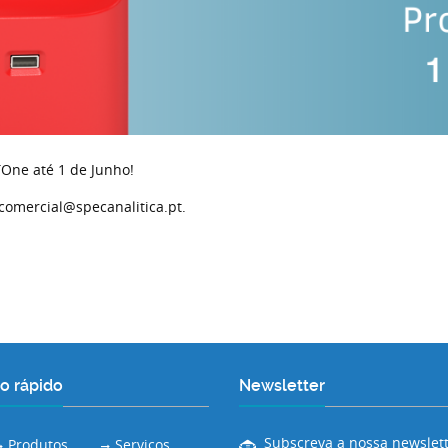
TOne até 1 de Junho!
comercial@specanalitica.pt.
o rápido
Newsletter
Subscreva a nossa newslett
Produtos
Serviços