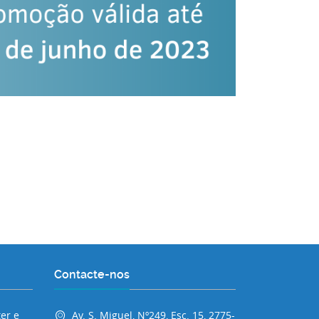
Contacte-nos
er e
Av. S. Miguel, Nº249, Esc. 15, 2775-