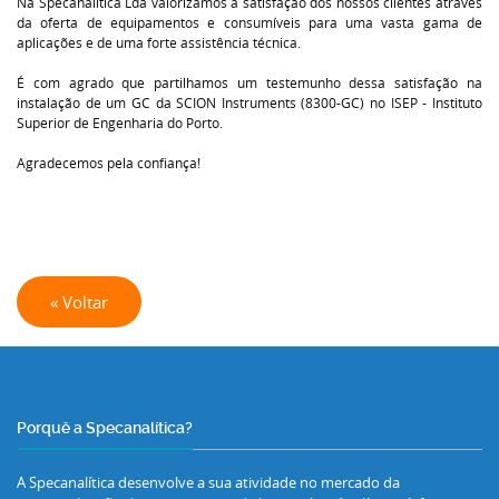
Na
Specanalítica Lda
valorizamos a satisfação dos nossos clientes através
da oferta de equipamentos e consumíveis para uma vasta gama de
aplicações e de uma forte assistência técnica.
É com agrado que partilhamos um testemunho dessa satisfação na
instalação de um GC da
SCION Instruments
(8300-GC) no
ISEP - Instituto
Superior de Engenharia do Porto
.
Agradecemos pela confiança!
« Voltar
Porquê a Specanalítica?
A Specanalítica desenvolve a sua atividade no mercado da