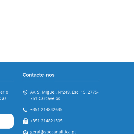
Contacte-nos
er e
Av. S. Miguel, Nº249, Esc. 15, 2775-
 as
751 Carcavelos
+351 214842635
+351 214821305
geral@specanalitica.pt