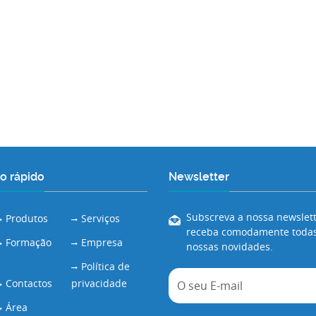
o rápido
Newsletter
Subscreva a nossa newslett
Produtos
Serviços
receba comodamente todas
Formação
Empresa
nossas novidades.
Política de
Contactos
privacidade
Área