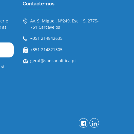
Contacte-nos
er e
Av. S. Miguel, Nº249, Esc. 15, 2775-
 as
751 Carcavelos
+351 214842635
+351 214821305
geral@specanalitica.pt
 a