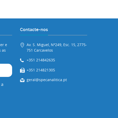
Contacte-nos
er e
Av. S. Miguel, Nº249, Esc. 15, 2775-
 as
751 Carcavelos
+351 214842635
+351 214821305
geral@specanalitica.pt
 a