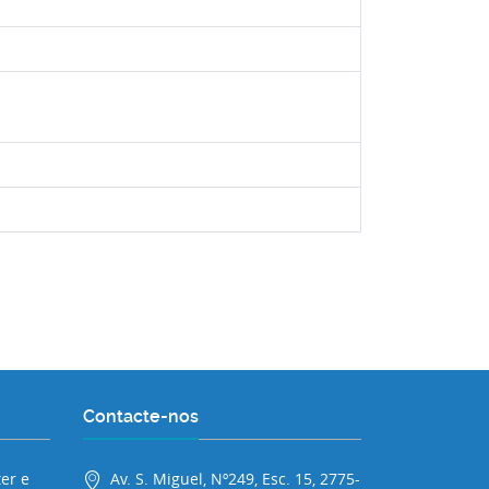
Contacte-nos
er e
Av. S. Miguel, Nº249, Esc. 15, 2775-