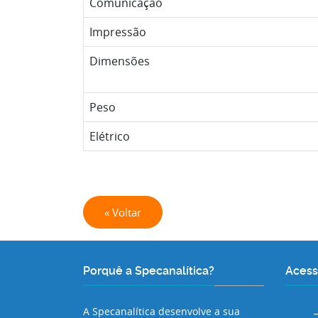
Comunicação
Impressão
Dimensões
Peso
Elétrico
« Voltar
Porquê a Specanalítica?
Acess
A Specanalítica desenvolve a sua