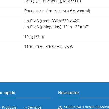
USB (2), Ethernet (1), RS232 (1l)
Porta serial (impressora é opcional)
L x P x A (mm): 330 x 330 x 420
L x P x A (polegadas): 13" x 13" x 16"
10kg (22lb)
110/240 V - 50/60 Hz - 75 W
o rápido
Newsletter
Subscreva a nossa newslett
Produtos
Serviços