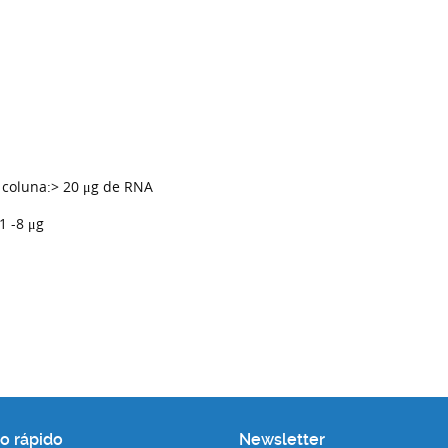
 coluna:> 20 μg de RNA
1 -8 μg
o rápido
Newsletter