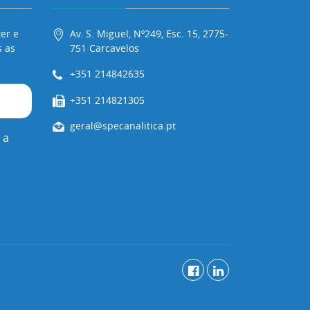
er e
Av. S. Miguel, Nº249, Esc. 15, 2775-
 as
751 Carcavelos
+351 214842635
+351 214821305
geral@specanalitica.pt
 a