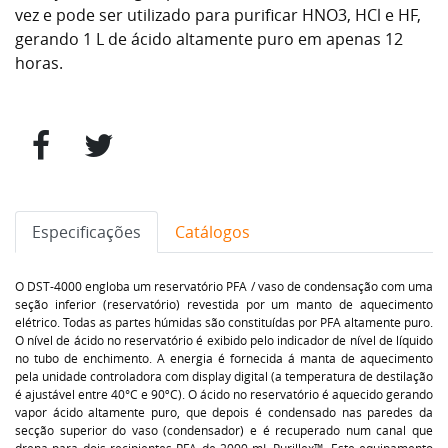
vez e pode ser utilizado para purificar HNO3, HCl e HF,
gerando 1 L de ácido altamente puro em apenas 12
horas.
Especificações
Catálogos
O DST-4000 engloba um reservatório PFA / vaso de condensação com uma
seção inferior (reservatório) revestida por um manto de aquecimento
elétrico. Todas as partes húmidas são constituídas por PFA altamente puro.
O nível de ácido no reservatório é exibido pelo indicador de nível de líquido
no tubo de enchimento. A energia é fornecida á manta de aquecimento
pela unidade controladora com display digital (a temperatura de destilação
é ajustável entre 40°C e 90ºC). O ácido no reservatório é aquecido gerando
vapor ácido altamente puro, que depois é condensado nas paredes da
secção superior do vaso (condensador) e é recuperado num canal que
drena para dois recipientes PFA de 2000 mL Purillex™. Este equipamento