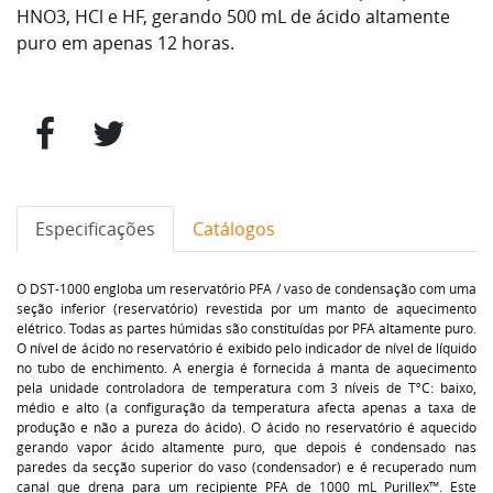
HNO3, HCl e HF, gerando 500 mL de ácido altamente
puro em apenas 12 horas.
Especificações
Catálogos
O DST-1000 engloba um reservatório PFA / vaso de condensação com uma
seção inferior (reservatório) revestida por um manto de aquecimento
elétrico. Todas as partes húmidas são constituídas por PFA altamente puro.
O nível de ácido no reservatório é exibido pelo indicador de nível de líquido
no tubo de enchimento. A energia é fornecida á manta de aquecimento
pela unidade controladora de temperatura com 3 níveis de TºC: baixo,
médio e alto (a configuração da temperatura afecta apenas a taxa de
produção e não a pureza do ácido). O ácido no reservatório é aquecido
gerando vapor ácido altamente puro, que depois é condensado nas
paredes da secção superior do vaso (condensador) e é recuperado num
canal que drena para um recipiente PFA de 1000 mL Purillex™. Este