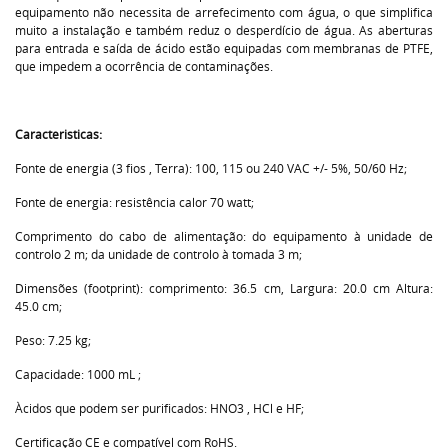
equipamento não necessita de arrefecimento com água, o que simplifica
muito a instalação e também reduz o desperdício de água. As aberturas
para entrada e saída de ácido estão equipadas com membranas de PTFE,
que impedem a ocorrência de contaminações.
Caracteristicas:
Fonte de energia (3 fios , Terra): 100, 115 ou 240 VAC +/- 5%, 50/60 Hz;
Fonte de energia: resistência calor 70 watt;
Comprimento do cabo de alimentação: do equipamento à unidade de
controlo 2 m; da unidade de controlo à tomada 3 m;
Dimensões (footprint): comprimento: 36.5 cm, Largura: 20.0 cm Altura:
45.0 cm;
Peso: 7.25 kg;
Capacidade: 1000 mL ;
Àcidos que podem ser purificados: HNO3 , HCl e HF;
Certificação CE e compatível com RoHS.