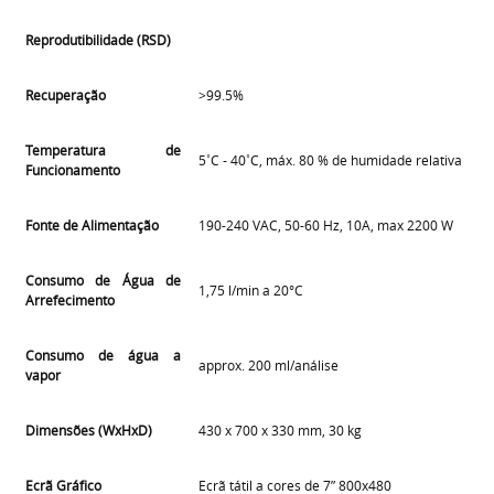
Reprodutibilidade (RSD)
Recuperação
>99.5%
Temperatura de
5˚C - 40˚C, máx. 80 % de humidade relativa
Funcionamento
Fonte de Alimentação
190-240 VAC, 50-60 Hz, 10A, max 2200 W
Consumo de Água de
1,75 l/min a 20°C
Arrefecimento
Consumo de água a
approx. 200 ml/análise
vapor
Dimensões (WxHxD)
430 x 700 x 330 mm, 30 kg
Ecrã Gráfico
Ecrã tátil a cores de 7” 800x480