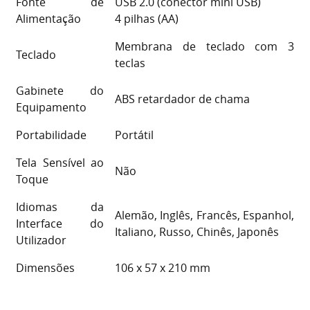
Fonte de
USB 2.0 (conector mini USB)
Alimentação
4 pilhas (AA)
Membrana de teclado com 3
Teclado
teclas
Gabinete do
ABS retardador de chama
Equipamento
Portabilidade
Portátil
Tela Sensível ao
Não
Toque
Idiomas da
Alemão, Inglês, Francês, Espanhol,
Interface do
Italiano, Russo, Chinês, Japonês
Utilizador
Dimensões
106 x 57 x 210 mm