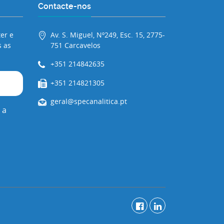
Contacte-nos
er e
Av. S. Miguel, Nº249, Esc. 15, 2775-
 as
751 Carcavelos
+351 214842635
+351 214821305
geral@specanalitica.pt
 a