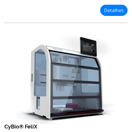
Detalhes
CyBio® FeliX