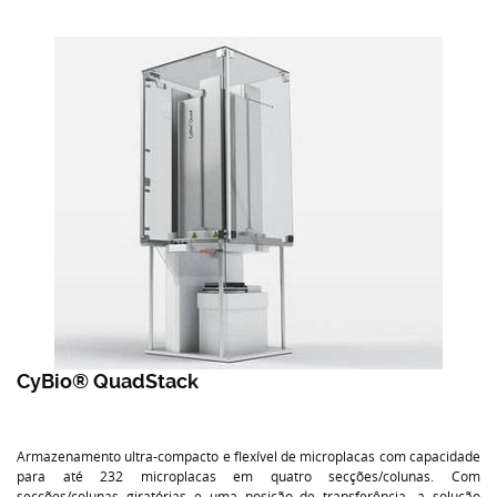
CyBio® QuadStack
Armazenamento ultra-compacto e flexível de microplacas com capacidade
para até 232 microplacas em quatro secções/colunas. Com
secções/colunas giratórias e uma posição de transferência, a solução