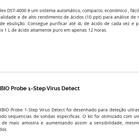
llex DST-4000 é um sistema automático, compacto, económico , fácil 
ualidade e de alto rendimento de ácidos (10 ppt) para análise de m
de ebulição. Consegue purificar até 4L de ácido de cada vez e po
o 1 L de ácido altamente puro em apenas 12 horas.
IO Probe 1-Step Virus Detect
BIO Probe 1-Step Virus Detect foi desenhado para deteção ultras
ando sequencias de sondas especificas. O kit foi otimizado com u
o de mais amostra e aumentando assim a sensibilidade, mes
dos.