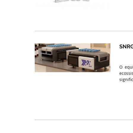
SNRG
O equi
ecossi
signif