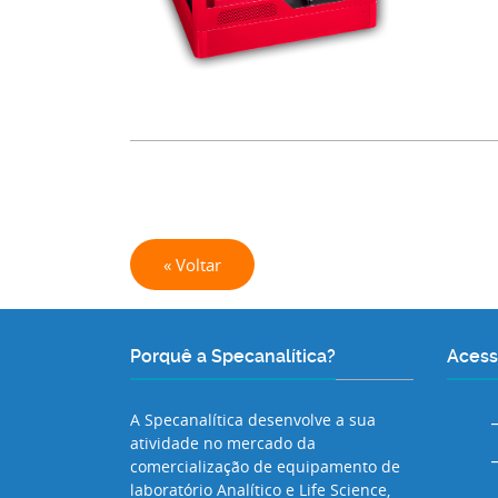
« Voltar
Porquê a Specanalítica?
Acess
A Specanalítica desenvolve a sua
atividade no mercado da
comercialização de equipamento de
laboratório Analítico e Life Science,