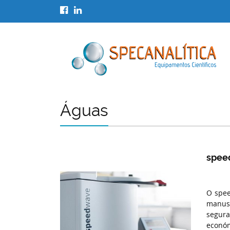
Águas
spee
O spee
manus
segura
económ