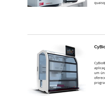
quaisq
CyBi
CyBio®
aplica
um úni
oferec
progra