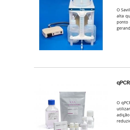
O Savi
alta q
ponto 
gerand
qPCRB
O qPCR
utiliz
adiçã
reduzi