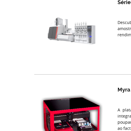
Série
Descub
amostr
rendim
Myra
A pla
integ
poupar
ao fac