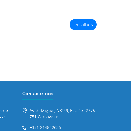
Detalhes
Contacte-nos
er e
Av. S. Miguel, Nº249, Esc. 15, 2775-
 as
751 Carcavelos
+351 214842635