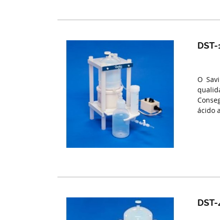
DST-1
O Savi
qualid
Conseg
ácido 
DST-4