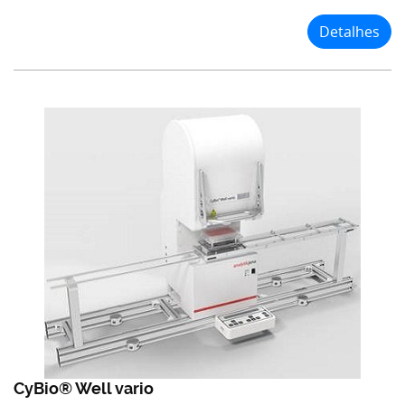
Detalhes
CyBio® Well vario