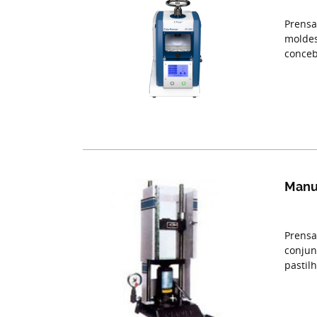
Prensa
moldes
conceb
Manu
Prensa
conju
pastil