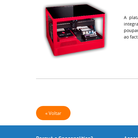
A pla
integ
poupar
ao fac
« Voltar