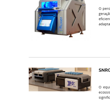
O pero
geraçã
eficie
adapta
SNRG
O equi
ecossi
signif