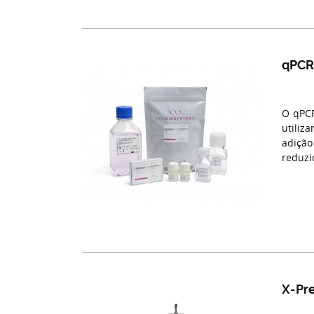
qPCRB
O qPCR
utiliz
adiçã
reduzi
X-Pr