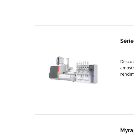
Série
Descub
amostr
rendim
Myra