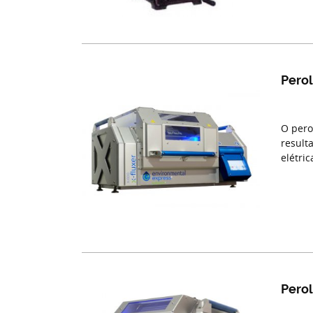
Pero
O pero
result
elétri
Pero