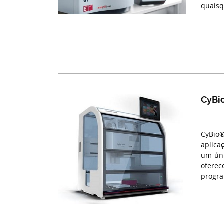
quaisq
CyBi
CyBio®
aplica
um úni
oferec
progra