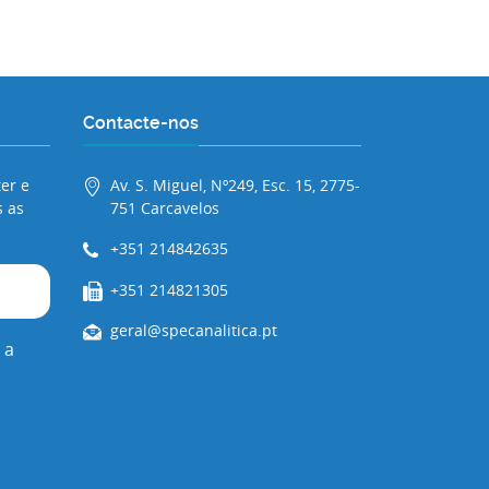
Contacte-nos
er e
Av. S. Miguel, Nº249, Esc. 15, 2775-
 as
751 Carcavelos
+351 214842635
+351 214821305
geral@specanalitica.pt
 a