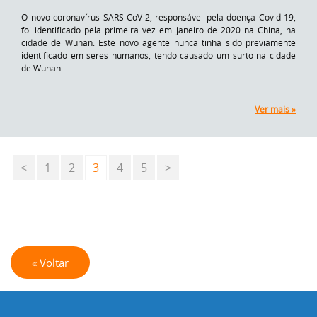
O novo coronavírus SARS-CoV-2, responsável pela doença Covid-19,
foi identificado pela primeira vez em janeiro de 2020 na China, na
cidade de Wuhan. Este novo agente nunca tinha sido previamente
identificado em seres humanos, tendo causado um surto na cidade
de Wuhan.
Ver mais »
<
1
2
3
4
5
>
« Voltar