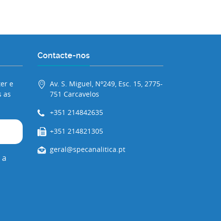
Contacte-nos
er e
Av. S. Miguel, Nº249, Esc. 15, 2775-
 as
751 Carcavelos
+351 214842635
+351 214821305
geral@specanalitica.pt
 a