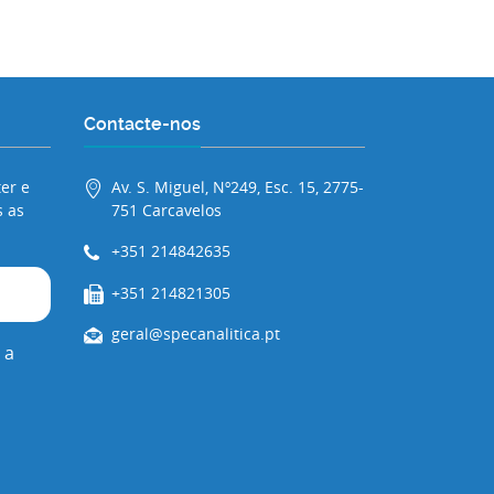
Contacte-nos
er e
Av. S. Miguel, Nº249, Esc. 15, 2775-
 as
751 Carcavelos
+351 214842635
+351 214821305
geral@specanalitica.pt
 a