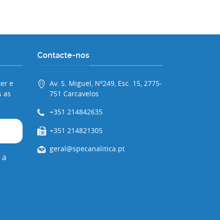
Contacte-nos
er e
Av. S. Miguel, Nº249, Esc. 15, 2775-
 as
751 Carcavelos
+351 214842635
+351 214821305
geral@specanalitica.pt
 a