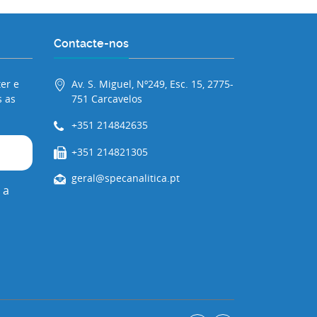
Contacte-nos
er e
Av. S. Miguel, Nº249, Esc. 15, 2775-
 as
751 Carcavelos
+351 214842635
+351 214821305
geral@specanalitica.pt
 a