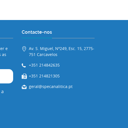
Contacte-nos
er e
Av. S. Miguel, Nº249, Esc. 15, 2775-
 as
751 Carcavelos
+351 214842635
+351 214821305
geral@specanalitica.pt
 a