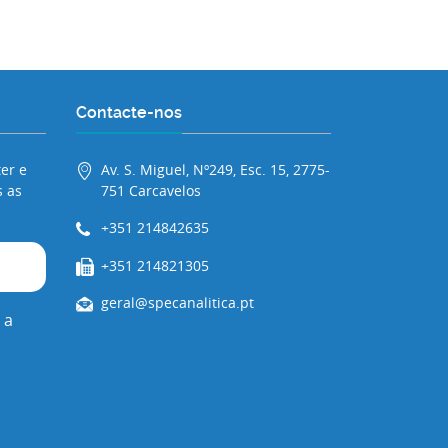
Contacte-nos
er e
Av. S. Miguel, Nº249, Esc. 15, 2775-
 as
751 Carcavelos
+351 214842635
+351 214821305
geral@specanalitica.pt
 a