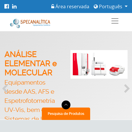
Área reservada
Português
ANÁLISE
ELEMENTAR e
MOLECULAR
Equipamentos
desde AAS, AFS e
Espetrofotometria
UV-Vis, bem como
Pesquisa de Produtos
Sistemas de ICP-
OES e ICP-MS